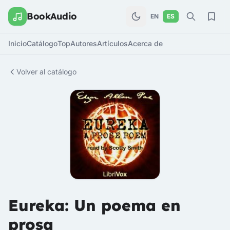
BookAudio
EN
ES
Inicio
Catálogo
Top
Autores
Artículos
Acerca de
Volver al catálogo
Eureka: Un poema en
prosa