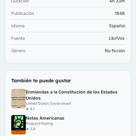
Duración
4h 33m
Publicación
1848
Idioma
Español
Fuente
LibriVox
Género
No ficción
También te puede gustar
Enmiendas a la Constitución de los Estados
Unidos
United States Government
★ 4.1
Notas Americanas
Rudyard Kipling
★ 3.9