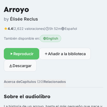
Arroyo
by
Élisée Reclus
4.4
(2,622 valoraciones)
5h 52m
Español
También disponible en:
English
Reproducir
Añadir a la biblioteca
Descargar
Acerca de
Capítulos
(20)
Relacionados
Sobre el audiolibro
La historia de un arroyo, hasta el más pequeño que nace y