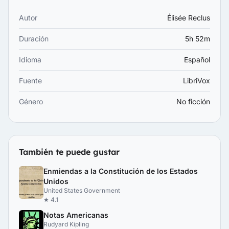
Autor
Élisée Reclus
Duración
5h 52m
Idioma
Español
Fuente
LibriVox
Género
No ficción
También te puede gustar
Enmiendas a la Constitución de los Estados
Unidos
United States Government
★ 4.1
Notas Americanas
Rudyard Kipling