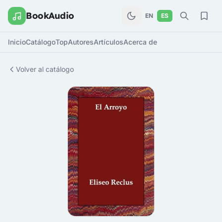
BookAudio
EN
ES
Inicio
Catálogo
Top
Autores
Artículos
Acerca de
Volver al catálogo