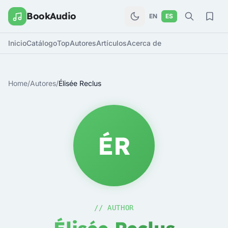
BookAudio
EN
ES
Inicio
Catálogo
Top
Autores
Artículos
Acerca de
Home
/
Autores
/
Élisée Reclus
ÉR
// AUTHOR