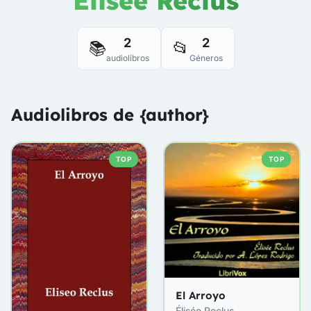
Élisée Reclus
2
2
📚
📂
audiolibros
Géneros
Audiolibros de {author}
TOP
TOP
El Arroyo
Élisée Reclus