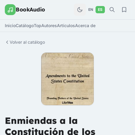
BookAudio
EN
ES
Inicio
Catálogo
Top
Autores
Artículos
Acerca de
Volver al catálogo
Enmiendas a la
Constitución de los