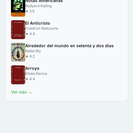
Notas Americanas
Rudyard Kipling
★ 3.9
El Anticristo
Friedrich Nietzsche
★ 4.4
Alrededor del mundo en setenta y dos días
Nellie Bly
★ 4.2
Arroyo
Élisée Reclus
★ 4.4
Ver más →