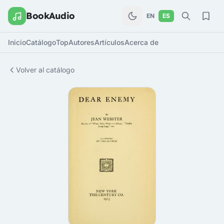
BookAudio
EN
ES
Inicio
Catálogo
Top
Autores
Artículos
Acerca de
Volver al catálogo