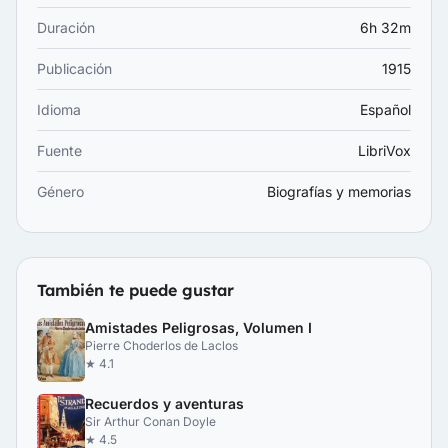
Duración
6h 32m
Publicación
1915
Idioma
Español
Fuente
LibriVox
Género
Biografías y memorias
También te puede gustar
Amistades Peligrosas, Volumen I
Pierre Choderlos de Laclos
★ 4.1
Recuerdos y aventuras
Sir Arthur Conan Doyle
★ 4.5