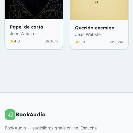
Papel de carta
Querido enemigo
Jean Webster
Jean Webster
4.3
3h 38m
3.9
6h 32m
BookAudio
BookAudio — audiolibros gratis online. Escucha