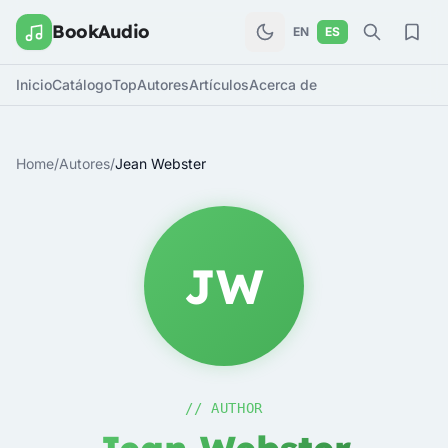
BookAudio
EN
ES
Inicio
Catálogo
Top
Autores
Artículos
Acerca de
Home
/
Autores
/
Jean Webster
JW
// AUTHOR