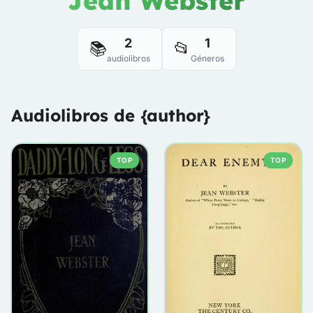
Jean Webster
2
1
📚
📂
audiolibros
Géneros
Audiolibros de {author}
TOP
TOP