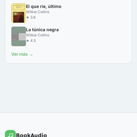
El que ríe, último
Wilkie Collins
★ 3.8
La túnica negra
Wilkie Collins
★ 4.5
Ver más →
BookAudio