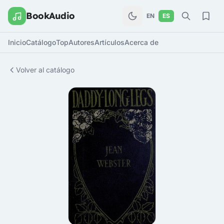
BookAudio
EN
ES
Inicio
Catálogo
Top
Autores
Artículos
Acerca de
Volver al catálogo