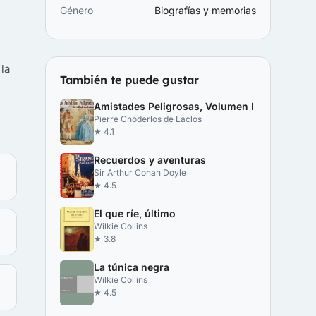
Género
Biografías y memorias
la
También te puede gustar
Amistades Peligrosas, Volumen I
Pierre Choderlos de Laclos
★ 4.1
Recuerdos y aventuras
Sir Arthur Conan Doyle
★ 4.5
El que ríe, último
Wilkie Collins
★ 3.8
La túnica negra
Wilkie Collins
★ 4.5