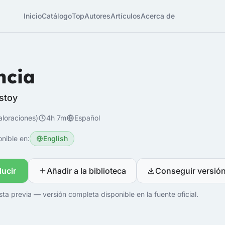
Inicio
Catálogo
Top
Autores
Artículos
Acerca de
ncia
stoy
aloraciones)
4h 7m
Español
nible en:
English
ucir
Añadir a la biblioteca
Conseguir versió
ta previa — versión completa disponible en la fuente oficial.