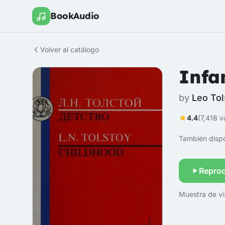
BookAudio
Volver al catálogo
Infa
by
Leo Tol
4.4
(7,418 v
También dispo
Reprod
Muestra de vis