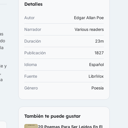
Detalles
Autor
Edgar Allan Poe
Narrador
Various readers
as
ndo
Duración
23m
la
Publicación
1827
Idioma
Español
je y
,
Fuente
LibriVox
la
Género
Poesía
También te puede gustar
20 Poemas Para Ser Leídos En El