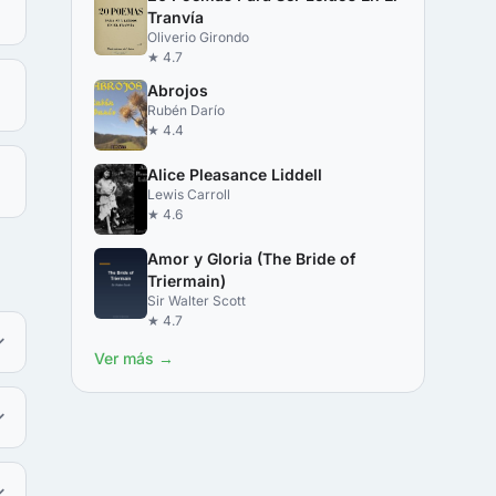
Tranvía
Oliverio Girondo
★ 4.7
Abrojos
Rubén Darío
★ 4.4
Alice Pleasance Liddell
Lewis Carroll
★ 4.6
Amor y Gloria (The Bride of
Triermain)
Sir Walter Scott
★ 4.7
Ver más →