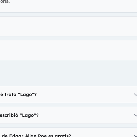
oria.
é trata "Lago"?
escribió "Lago"?
 de Edgar Allan Poe es gratis?