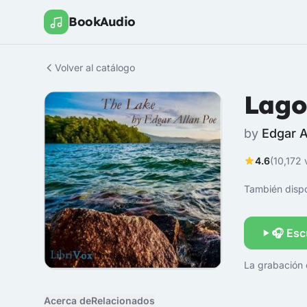
BookAudio
Volver al catálogo
Lago
by
Edgar A
4.6
(10,172 
También dispo
🎧 Esc
La grabación 
Acerca de
Relacionados