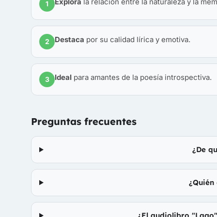
Explora
la relación entre la naturaleza y la mem
1
Destaca
por su calidad lírica y emotiva.
2
Ideal
para amantes de la poesía introspectiva.
3
Preguntas frecuentes
¿De qu
¿Quién 
¿El audiolibro "Lago"