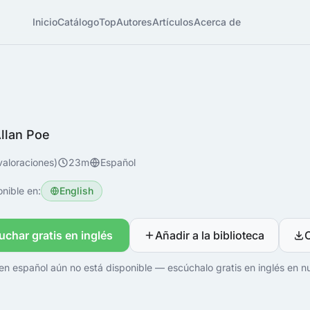
Inicio
Catálogo
Top
Autores
Artículos
Acerca de
llan Poe
valoraciones)
23m
Español
nible en:
English
uchar gratis en inglés
Añadir a la biblioteca
en español aún no está disponible — escúchalo gratis en inglés en nu