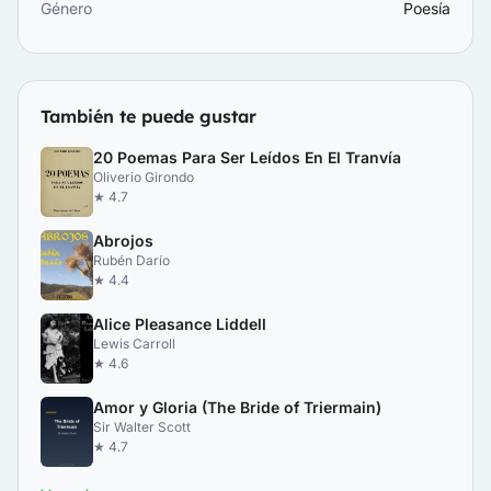
Género
Poesía
También te puede gustar
20 Poemas Para Ser Leídos En El Tranvía
Oliverio Girondo
★ 4.7
Abrojos
Rubén Darío
★ 4.4
Alice Pleasance Liddell
Lewis Carroll
★ 4.6
Amor y Gloria (The Bride of Triermain)
Sir Walter Scott
★ 4.7