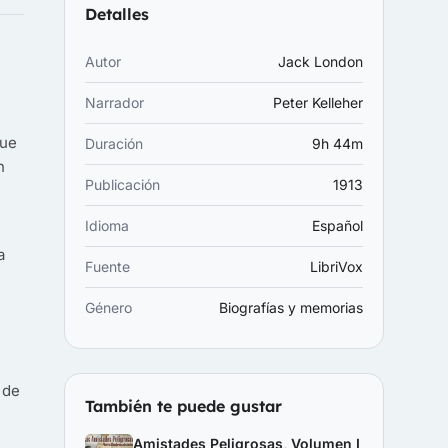
Detalles
Autor
Jack London
Narrador
Peter Kelleher
que
Duración
9h 44m
n
Publicación
1913
Idioma
Español
a
Fuente
LibriVox
Género
Biografías y memorias
 de
También te puede gustar
Amistades Peligrosas, Volumen I