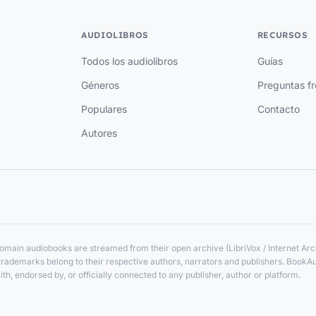
AUDIOLIBROS
RECURSOS
Todos los audiolibros
Guías
Géneros
Preguntas f
Populares
Contacto
Autores
main audiobooks are streamed from their open archive (LibriVox / Internet Arch
nd trademarks belong to their respective authors, narrators and publishers. BookA
ith, endorsed by, or officially connected to any publisher, author or platform.