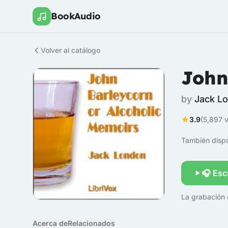
BookAudio
Volver al catálogo
John
by
Jack L
3.9
(5,897 v
También dispo
🎧 Esc
La grabación 
Acerca de
Relacionados