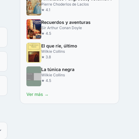
Pierre Choderlos de Laclos
★ 4.1
Recuerdos y aventuras
Sir Arthur Conan Doyle
★ 4.5
El que ríe, último
Wilkie Collins
★ 3.8
La túnica negra
Wilkie Collins
★ 4.5
Ver más →