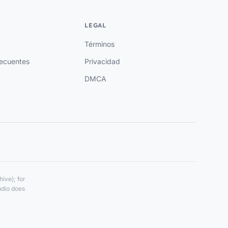
LEGAL
Términos
recuentes
Privacidad
DMCA
ive); for
udio does