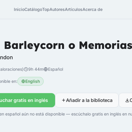
Inicio
Catálogo
Top
Autores
Artículos
Acerca de
 Barleycorn o Memorias
ondon
aloraciones)
9h 44m
Español
nible en:
English
uchar gratis en inglés
Añadir a la biblioteca
en español aún no está disponible — escúchalo gratis en inglés en nu