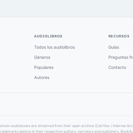
AUDIOLIBROS
RECURSOS
Todos los audiolibros
Guías
Géneros
Preguntas f
Populares
Contacto
Autores
main audiobooks are streamed from their open archive (LibriVox / Internet Arch
nd trademarks belong to their respective authors, narrators and publishers. BookA