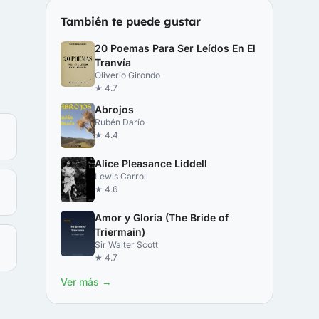
También te puede gustar
20 Poemas Para Ser Leídos En El
Tranvía
Oliverio Girondo
★ 4.7
Abrojos
Rubén Darío
★ 4.4
Alice Pleasance Liddell
Lewis Carroll
★ 4.6
Amor y Gloria (The Bride of
Triermain)
Sir Walter Scott
★ 4.7
Ver más →