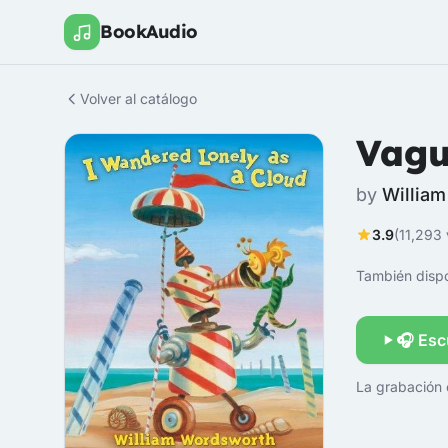
BookAudio
Volver al catálogo
Vagu
by
Willia
3.9
(11,293 
También dispo
🎧 Esc
La grabación 