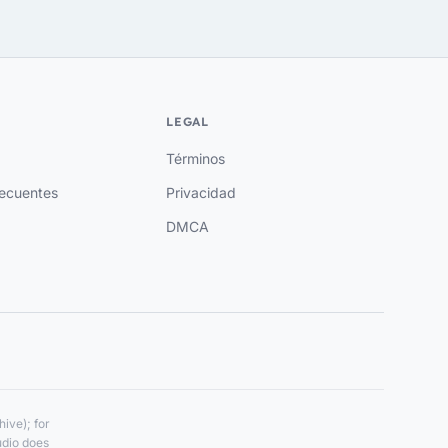
LEGAL
Términos
recuentes
Privacidad
DMCA
ive); for
udio does