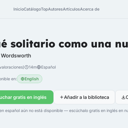
Inicio
Catálogo
Top
Autores
Artículos
Acerca de
é solitario como una n
m Wordsworth
valoraciones)
14m
Español
nible en:
English
uchar gratis en inglés
Añadir a la biblioteca
en español aún no está disponible — escúchalo gratis en inglés en nu