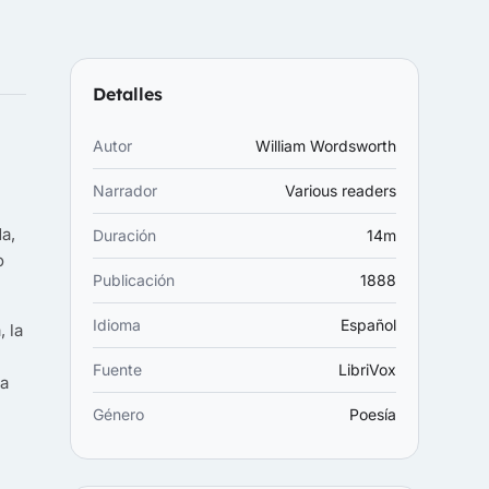
Detalles
Autor
William Wordsworth
Narrador
Various readers
a,
Duración
14m
o
Publicación
1888
Idioma
Español
 la
Fuente
LibriVox
la
Género
Poesía