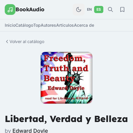
BookAudio
EN
ES
Inicio
Catálogo
Top
Autores
Artículos
Acerca de
Volver al catálogo
Libertad, Verdad y Belleza
by
Edward Doyle