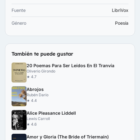
Fuente
LibriVox
Género
Poesía
También te puede gustar
20 Poemas Para Ser Leídos En El Tranvía
Oliverio Girondo
★ 4.7
Abrojos
Rubén Darío
★ 4.4
Alice Pleasance Liddell
Lewis Carroll
★ 4.6
Amor y Gloria (The Bride of Triermain)