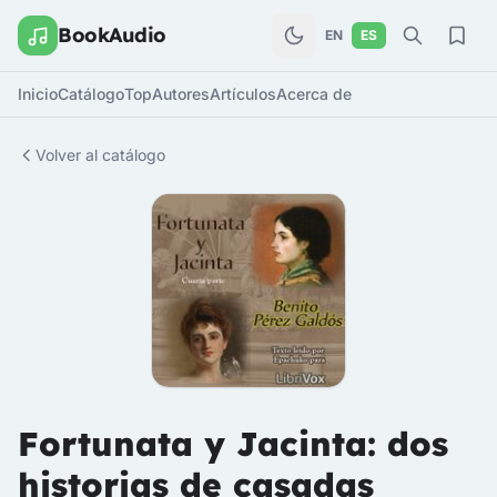
BookAudio
EN
ES
Inicio
Catálogo
Top
Autores
Artículos
Acerca de
Volver al catálogo
Fortunata y Jacinta: dos
historias de casadas