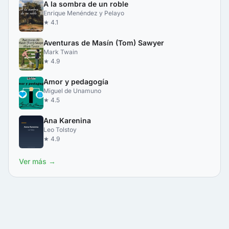
A la sombra de un roble
Enrique Menéndez y Pelayo
★ 4.1
Aventuras de Masín (Tom) Sawyer
Mark Twain
★ 4.9
Amor y pedagogía
Miguel de Unamuno
★ 4.5
Ana Karenina
Leo Tolstoy
★ 4.9
Ver más →