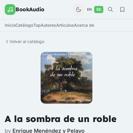
BookAudio
EN
ES
Inicio
Catálogo
Top
Autores
Artículos
Acerca de
Volver al catálogo
A la sombra de un roble
by
Enrique Menéndez y Pelayo