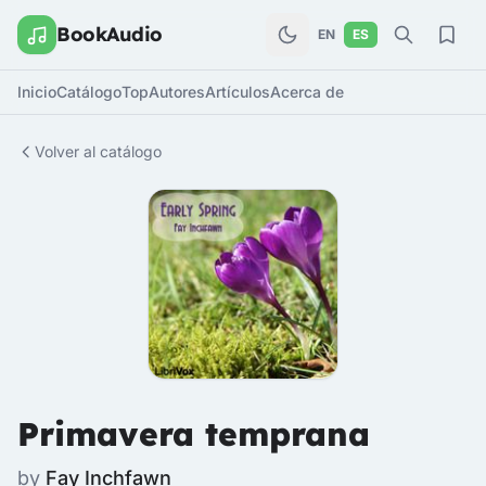
BookAudio
EN
ES
Inicio
Catálogo
Top
Autores
Artículos
Acerca de
Volver al catálogo
Primavera temprana
by
Fay Inchfawn