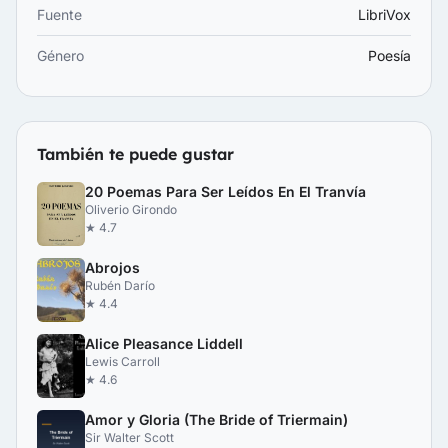
Fuente
LibriVox
Género
Poesía
También te puede gustar
20 Poemas Para Ser Leídos En El Tranvía
Oliverio Girondo
★ 4.7
Abrojos
Rubén Darío
★ 4.4
Alice Pleasance Liddell
Lewis Carroll
★ 4.6
Amor y Gloria (The Bride of Triermain)
Sir Walter Scott