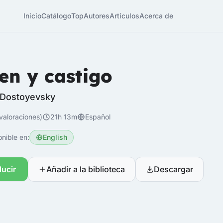
Inicio
Catálogo
Top
Autores
Artículos
Acerca de
en y castigo
 Dostoyevsky
valoraciones)
21h 13m
Español
nible en:
English
ucir
Añadir a la biblioteca
Descargar