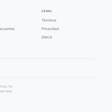
LEGAL
Términos
recuentes
Privacidad
DMCA
ive); for
udio does