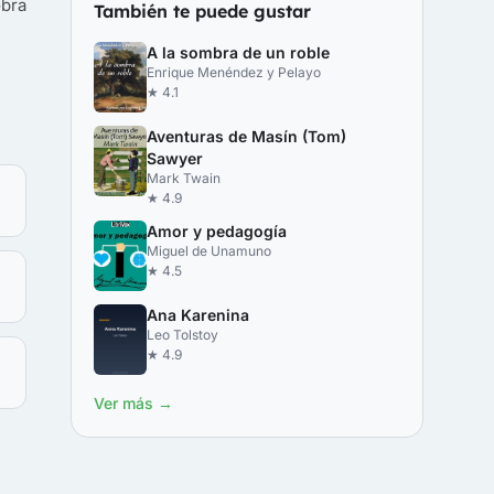
bra
También te puede gustar
A la sombra de un roble
Enrique Menéndez y Pelayo
★ 4.1
Aventuras de Masín (Tom)
Sawyer
Mark Twain
★ 4.9
Amor y pedagogía
Miguel de Unamuno
★ 4.5
Ana Karenina
Leo Tolstoy
★ 4.9
Ver más →