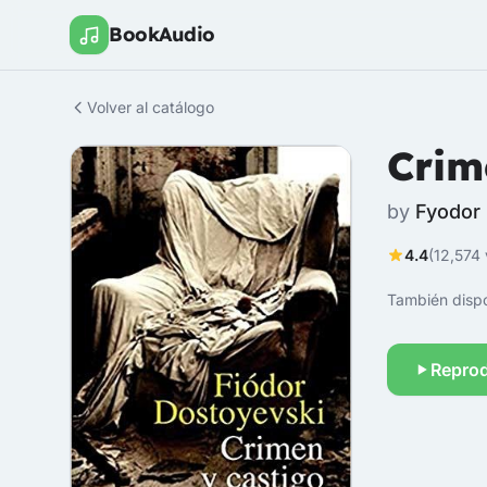
BookAudio
Volver al catálogo
Crim
by
Fyodor
4.4
(12,574 
También dispo
Reprod