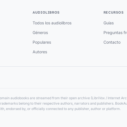
AUDIOLIBROS
RECURSOS
Todos los audiolibros
Guías
Géneros
Preguntas f
Populares
Contacto
Autores
main audiobooks are streamed from their open archive (LibriVox / Internet Arch
nd trademarks belong to their respective authors, narrators and publishers. BookA
ith, endorsed by, or officially connected to any publisher, author or platform.