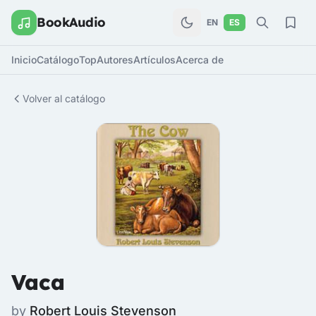
BookAudio
EN
ES
Inicio
Catálogo
Top
Autores
Artículos
Acerca de
Volver al catálogo
Vaca
by
Robert Louis Stevenson