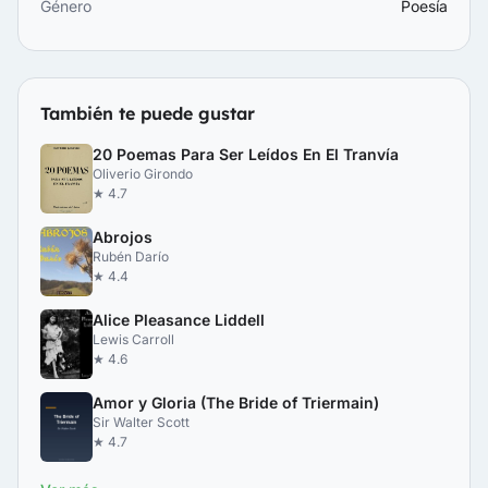
Género
Poesía
También te puede gustar
20 Poemas Para Ser Leídos En El Tranvía
Oliverio Girondo
★ 4.7
Abrojos
Rubén Darío
★ 4.4
Alice Pleasance Liddell
Lewis Carroll
★ 4.6
Amor y Gloria (The Bride of Triermain)
Sir Walter Scott
★ 4.7