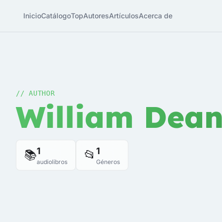
Inicio
Catálogo
Top
Autores
Artículos
Acerca de
// AUTHOR
William Dean
1
1
📚
📂
audiolibros
Géneros