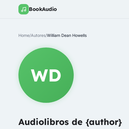
BookAudio
Home
/
Autores
/
William Dean Howells
WD
Audiolibros de {author}