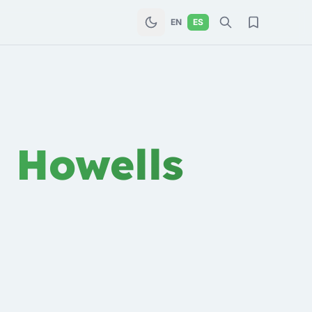
EN
ES
 Howells