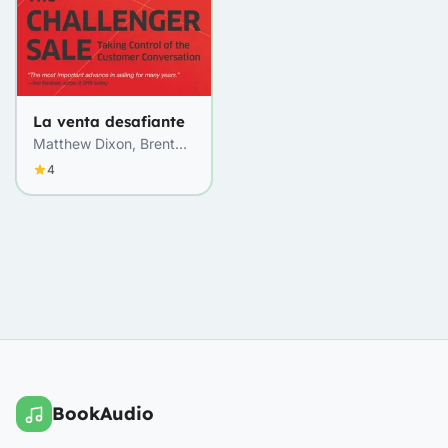
La venta desafiante
Matthew Dixon, Brent
Adamson
4
BookAudio