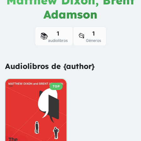
Matthew Dixon, Brent
Adamson
1
1
📚
📂
audiolibros
Géneros
Audiolibros de {author}
TOP