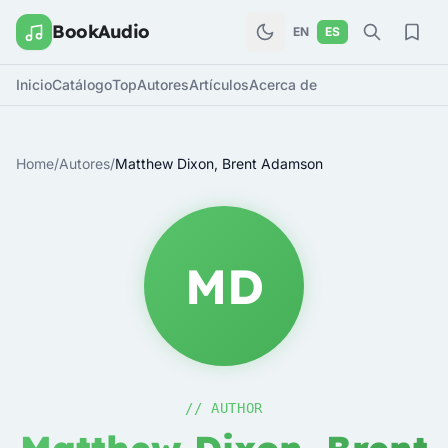
BookAudio
EN
ES
Inicio
Catálogo
Top
Autores
Artículos
Acerca de
Home
/
Autores
/
Matthew Dixon, Brent Adamson
MD
// AUTHOR