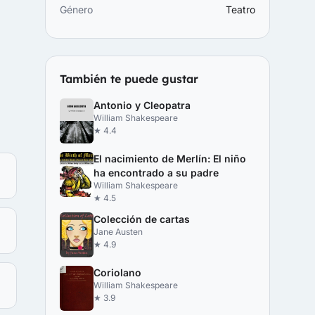
Género
Teatro
También te puede gustar
Antonio y Cleopatra
William Shakespeare
★ 4.4
El nacimiento de Merlín: El niño
ha encontrado a su padre
William Shakespeare
★ 4.5
Colección de cartas
Jane Austen
★ 4.9
Coriolano
William Shakespeare
★ 3.9