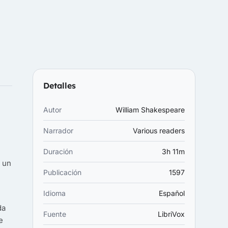
Detalles
Autor
William Shakespeare
Narrador
Various readers
Duración
3h 11m
a un
Publicación
1597
Idioma
Español
da
Fuente
LibriVox
e