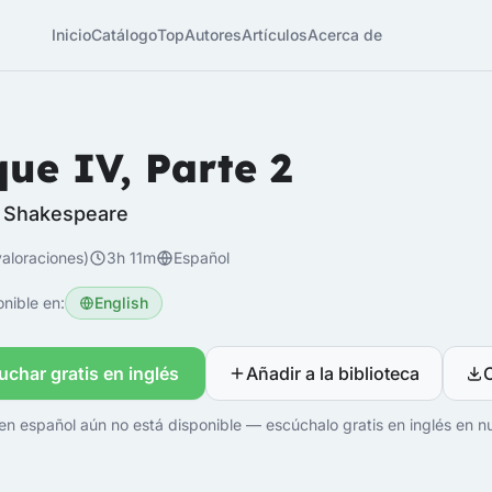
Inicio
Catálogo
Top
Autores
Artículos
Acerca de
que IV, Parte 2
m Shakespeare
aloraciones)
3h 11m
Español
nible en:
English
uchar gratis en inglés
Añadir a la biblioteca
en español aún no está disponible — escúchalo gratis en inglés en nu