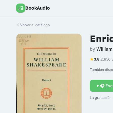
BookAudio
Volver al catálogo
Enri
by
Willia
3.8
(2,656 v
También dispo
🎧 Esc
La grabación 