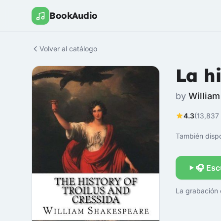
BookAudio
Volver al catálogo
La hi
by
Willia
4.3
(13,837 
También dispo
🎧 Esc
La grabación 