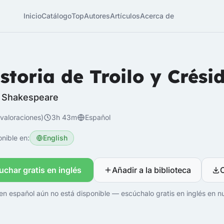
Inicio
Catálogo
Top
Autores
Artículos
Acerca de
storia de Troilo y Crési
m Shakespeare
valoraciones)
3h 43m
Español
nible en:
English
uchar gratis en inglés
Añadir a la biblioteca
en español aún no está disponible — escúchalo gratis en inglés en nu