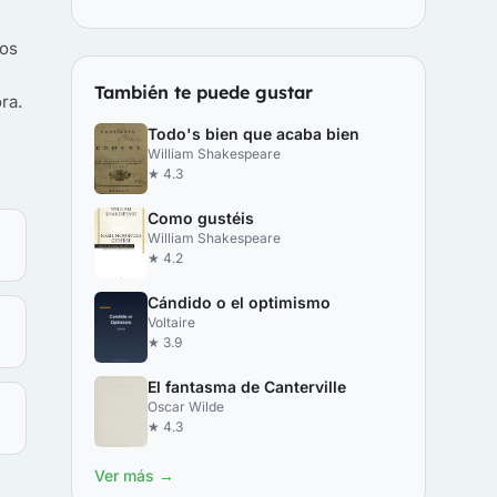
dos
También te puede gustar
ra.
Todo's bien que acaba bien
William Shakespeare
★ 4.3
Como gustéis
William Shakespeare
★ 4.2
Cándido o el optimismo
Voltaire
★ 3.9
El fantasma de Canterville
Oscar Wilde
★ 4.3
Ver más →