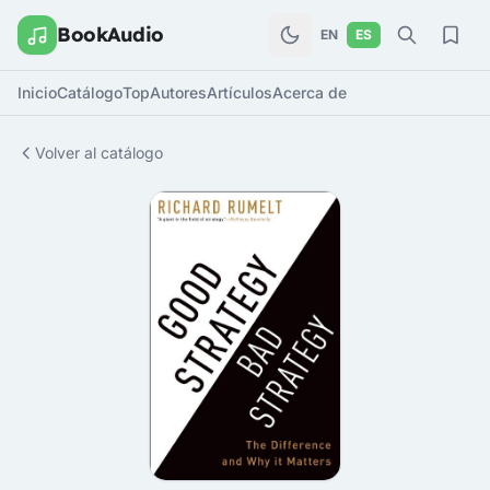
BookAudio
EN
ES
Inicio
Catálogo
Top
Autores
Artículos
Acerca de
Volver al catálogo