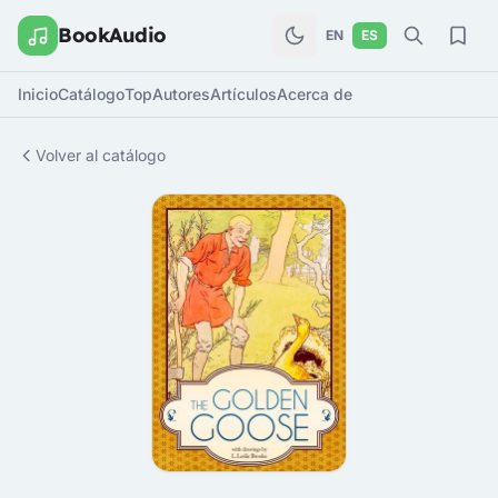
BookAudio
EN
ES
Inicio
Catálogo
Top
Autores
Artículos
Acerca de
Volver al catálogo