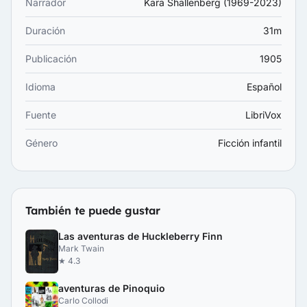
Narrador
Kara Shallenberg (1969-2023)
Duración
31m
Publicación
1905
Idioma
Español
Fuente
LibriVox
Género
Ficción infantil
También te puede gustar
Las aventuras de Huckleberry Finn
Mark Twain
★ 4.3
aventuras de Pinoquio
Carlo Collodi