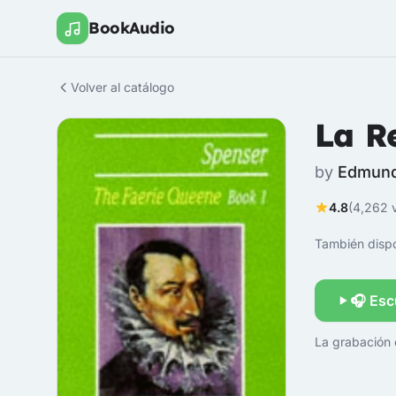
BookAudio
Volver al catálogo
La R
by
Edmund
4.8
(4,262 
También dispo
🎧 Esc
La grabación 