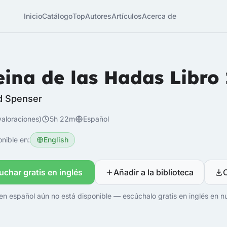
Inicio
Catálogo
Top
Autores
Artículos
Acerca de
eina de las Hadas Libro 
 Spenser
valoraciones)
5h 22m
Español
nible en:
English
uchar gratis en inglés
Añadir a la biblioteca
en español aún no está disponible — escúchalo gratis en inglés en nu