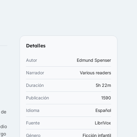
Detalles
Autor
Edmund Spenser
Narrador
Various readers
Duración
5h 22m
Publicación
1590
Idioma
Español
 de
Fuente
LibriVox
udio
rgo
Género
Ficción infantil