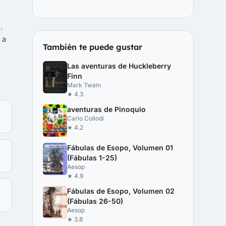
.
 a
También te puede gustar
Las aventuras de Huckleberry
Finn
Mark Twain
★ 4.3
aventuras de Pinoquio
Carlo Collodi
★ 4.2
Fábulas de Esopo, Volumen 01
(Fábulas 1-25)
Aesop
★ 4.9
Fábulas de Esopo, Volumen 02
(Fábulas 26-50)
Aesop
★ 3.8