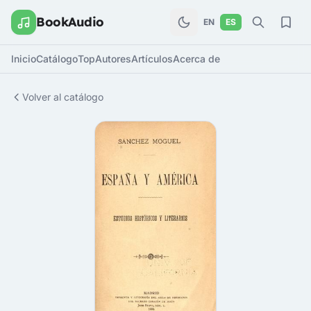
BookAudio
EN
ES
Inicio
Catálogo
Top
Autores
Artículos
Acerca de
Volver al catálogo