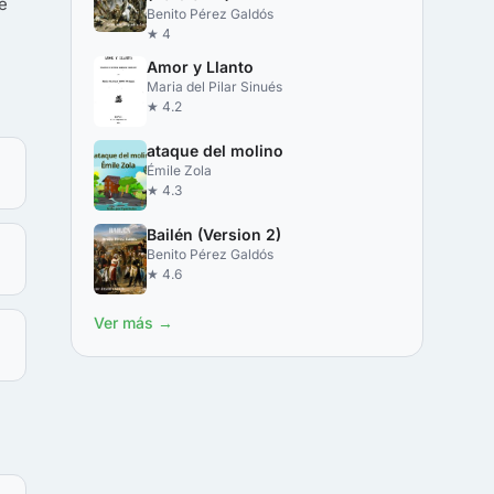
e
Benito Pérez Galdós
★ 4
Amor y Llanto
Maria del Pilar Sinués
★ 4.2
ataque del molino
Émile Zola
★ 4.3
Bailén (Version 2)
Benito Pérez Galdós
★ 4.6
Ver más →