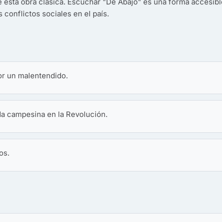
e esta obra clásica. Escuchar "De Abajo" es una forma accesibl
 conflictos sociales en el país.
or un malentendido.
da campesina en la Revolución.
os.