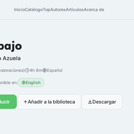
Inicio
Catálogo
Top
Autores
Artículos
Acerca de
bajo
o Azuela
valoraciones)
4h 8m
Español
nible en:
English
ucir
Añadir a la biblioteca
Descargar