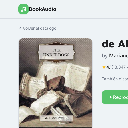
BookAudio
Volver al catálogo
de A
by
Marian
4.1
(13,347 
También dispo
Reprod