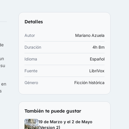
Detalles
Autor
Mariano Azuela
de
Duración
4h 8m
 un
Idioma
Español
 su
Fuente
LibriVox
Género
Ficción histórica
l en
s
También te puede gustar
19 de Marzo y el 2 de Mayo
(Version 2)