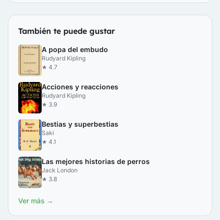
También te puede gustar
A popa del embudo
Rudyard Kipling
★ 4.7
Acciones y reacciones
Rudyard Kipling
★ 3.9
Bestias y superbestias
Saki
★ 4.1
Las mejores historias de perros
Jack London
★ 3.8
Ver más →