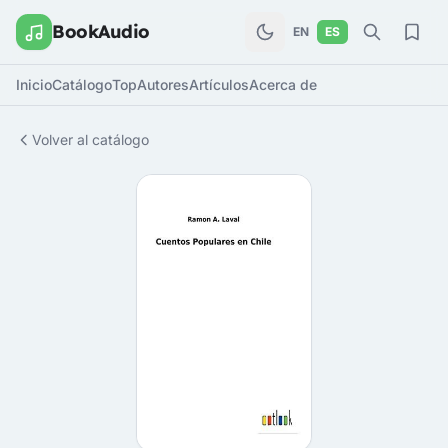
BookAudio
EN
ES
Inicio
Catálogo
Top
Autores
Artículos
Acerca de
Volver al catálogo