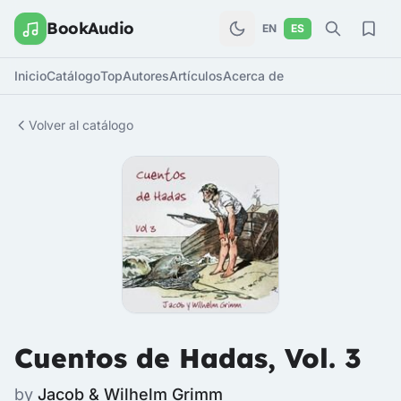
BookAudio
EN
ES
Inicio
Catálogo
Top
Autores
Artículos
Acerca de
Volver al catálogo
Cuentos de Hadas, Vol. 3
by
Jacob & Wilhelm Grimm