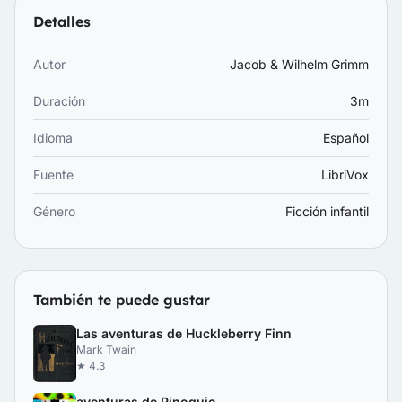
Detalles
Autor
Jacob & Wilhelm Grimm
Duración
3m
Idioma
Español
Fuente
LibriVox
Género
Ficción infantil
También te puede gustar
Las aventuras de Huckleberry Finn
Mark Twain
★ 4.3
aventuras de Pinoquio