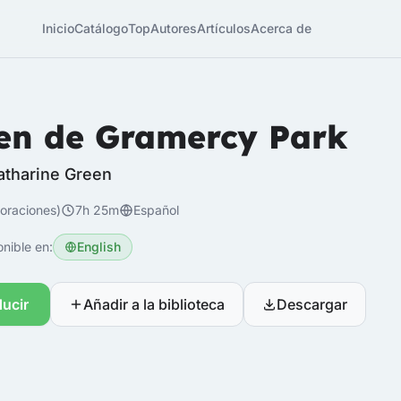
Inicio
Catálogo
Top
Autores
Artículos
Acerca de
en de Gramercy Park
atharine Green
loraciones)
7h 25m
Español
nible en:
English
ucir
Añadir a la biblioteca
Descargar