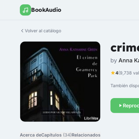
BookAudio
Volver al catálogo
crim
by
Anna K
4
(9,738 va
También dispo
Reprod
Acerca de
Capítulos
(34)
Relacionados