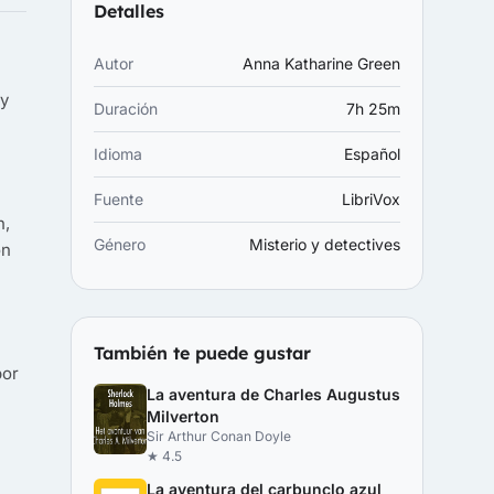
Detalles
Autor
Anna Katharine Green
 y
Duración
7h 25m
Idioma
Español
Fuente
LibriVox
h,
Género
Misterio y detectives
ón
También te puede gustar
por
La aventura de Charles Augustus
Milverton
Sir Arthur Conan Doyle
★ 4.5
La aventura del carbunclo azul