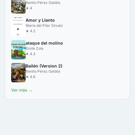
Benito Pérez Galdós
★ 4
Amor y Llanto
Maria del Pilar Sinués
★ 4.2
ataque del molino
Émile Zola
★ 4.3
Bailén (Version 2)
Benito Pérez Galdós
★ 4.6
Ver más →