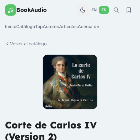
BookAudio
EN
ES
Inicio
Catálogo
Top
Autores
Artículos
Acerca de
Volver al catálogo
Corte de Carlos IV
(Version 2)