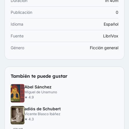
Duración
1h 40m
Publicación
0
Idioma
Español
Fuente
LibriVox
Género
Ficción general
También te puede gustar
Abel Sánchez
Miguel de Unamuno
★ 4.9
adiós de Schubert
Vicente Blasco Ibáñez
★ 4.3