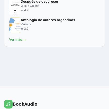
Después de oscurecer
Wilkie Collins
★ 4.2
Antología de autores argentinos
Various
★ 3.9
Ver más →
BookAudio