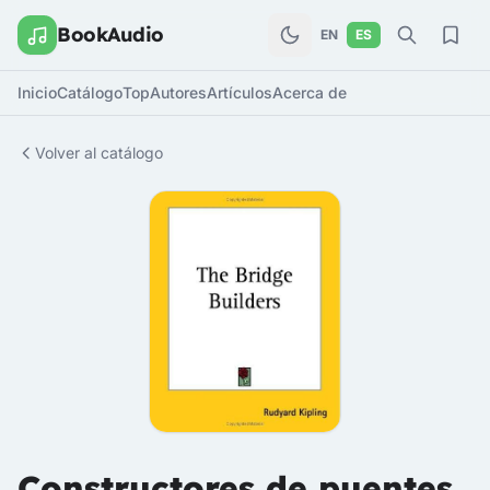
BookAudio
EN
ES
Inicio
Catálogo
Top
Autores
Artículos
Acerca de
Volver al catálogo
Constructores de puentes