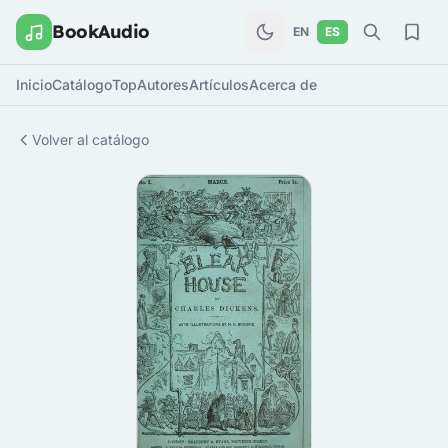
BookAudio
EN
ES
Inicio
Catálogo
Top
Autores
Artículos
Acerca de
Volver al catálogo