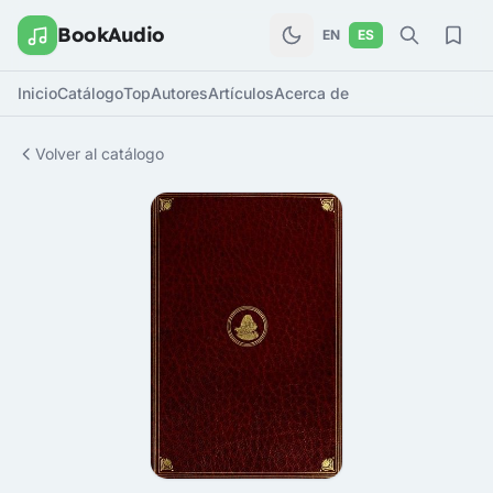
BookAudio
EN
ES
Inicio
Catálogo
Top
Autores
Artículos
Acerca de
Volver al catálogo