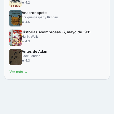
★ 4.2
Anacronópete
Enrique Gaspar y Rimbau
★ 4.5
Historias Asombrosas 17, mayo de 1931
Hal K. Wells
★ 4.3
Antes de Adán
Jack London
★ 4.3
Ver más →