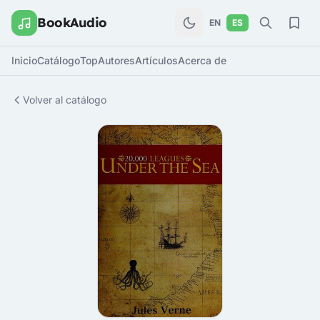
BookAudio
EN
ES
Inicio
Catálogo
Top
Autores
Artículos
Acerca de
Volver al catálogo