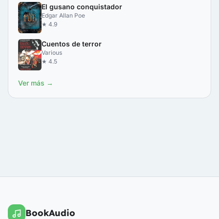
El gusano conquistador
Edgar Allan Poe
★ 4.9
Cuentos de terror
Various
★ 4.5
Ver más →
BookAudio