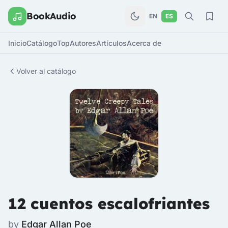
BookAudio
EN
ES
Inicio
Catálogo
Top
Autores
Artículos
Acerca de
Volver al catálogo
12 cuentos escalofriantes
by
Edgar Allan Poe