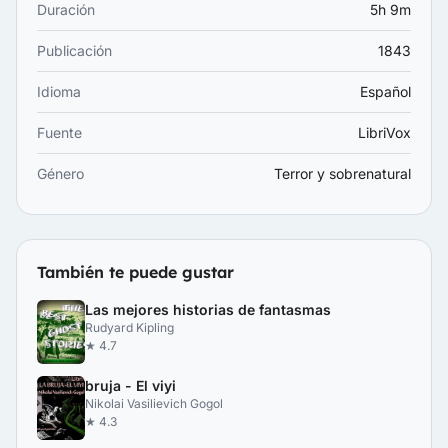
Duración
5h 9m
Publicación
1843
Idioma
Español
Fuente
LibriVox
Género
Terror y sobrenatural
También te puede gustar
Las mejores historias de fantasmas
Rudyard Kipling
★ 4.7
bruja - El viyi
Nikolai Vasilievich Gogol
★ 4.3