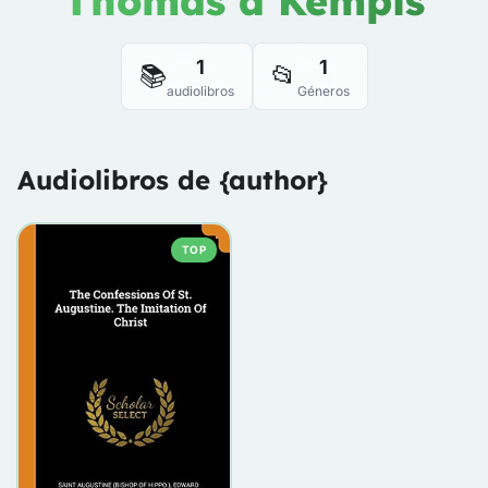
Thomas à Kempis
1
1
📚
📂
audiolibros
Géneros
Audiolibros de {author}
TOP