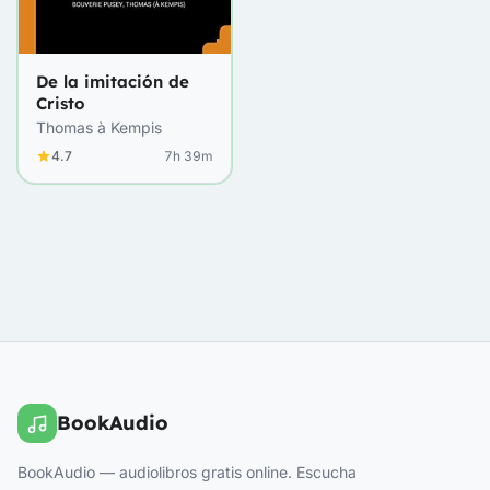
De la imitación de
Cristo
Thomas à Kempis
4.7
7h 39m
BookAudio
BookAudio — audiolibros gratis online. Escucha