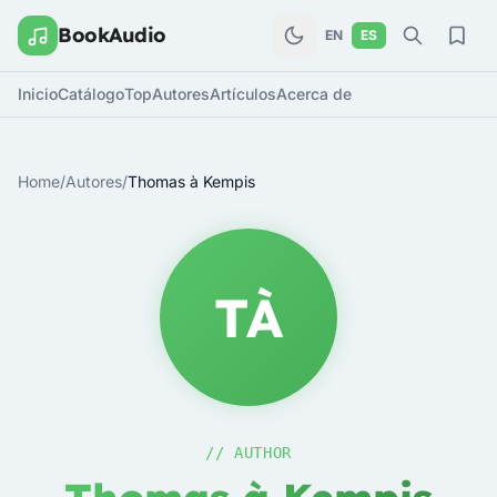
BookAudio
EN
ES
Inicio
Catálogo
Top
Autores
Artículos
Acerca de
Home
/
Autores
/
Thomas à Kempis
TÀ
// AUTHOR