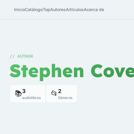
Inicio
Catálogo
Top
Autores
Artículos
Acerca de
// AUTHOR
Stephen Cov
3
2
📚
📂
audiolibros
Géneros