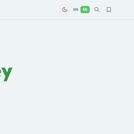
EN
ES
ey