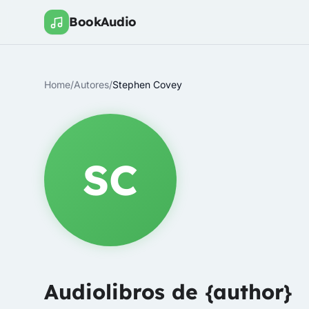
BookAudio
Home
/
Autores
/
Stephen Covey
SC
Audiolibros de {author}