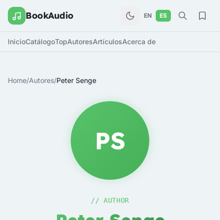
BookAudio
EN
ES
Inicio
Catálogo
Top
Autores
Artículos
Acerca de
Home
/
Autores
/
Peter Senge
PS
// AUTHOR