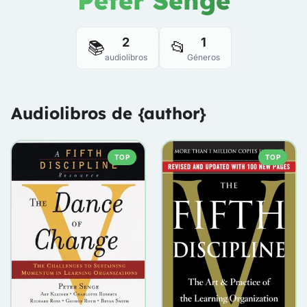
Peter Senge
2
1
📚
📂
audiolibros
Géneros
Audiolibros de {author}
TOP
TOP