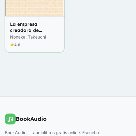
La empresa
creadora de
conocimiento
Nonaka, Takeuchi
4.6
BookAudio
BookAudio — audiolibros gratis online. Escucha