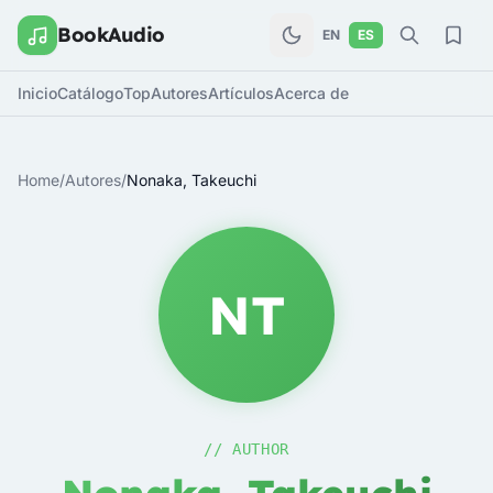
BookAudio
EN
ES
Inicio
Catálogo
Top
Autores
Artículos
Acerca de
Home
/
Autores
/
Nonaka, Takeuchi
NT
// AUTHOR