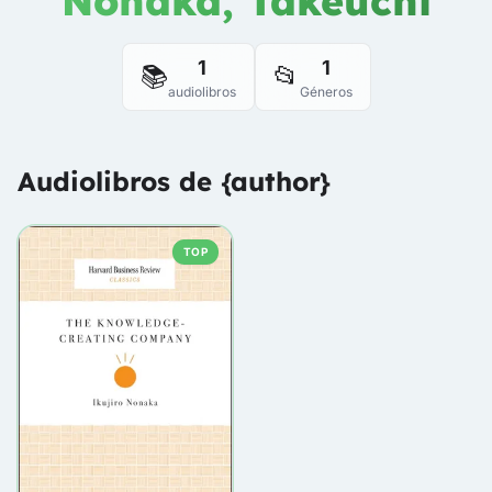
Nonaka, Takeuchi
1
1
📚
📂
audiolibros
Géneros
Audiolibros de {author}
TOP