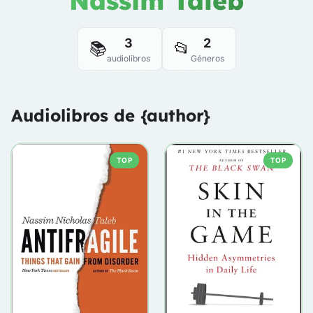
Nassim Taleb
3
2
📚
📂
audiolibros
Géneros
Audiolibros de {author}
TOP
TOP