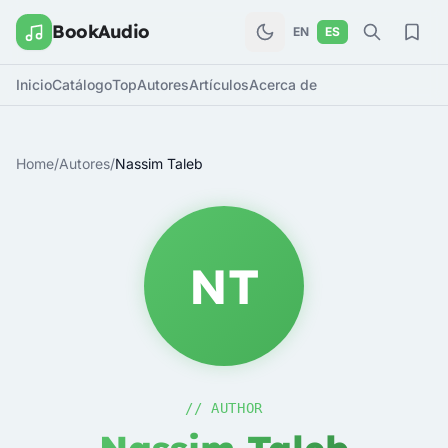
BookAudio
EN
ES
Inicio
Catálogo
Top
Autores
Artículos
Acerca de
Home
/
Autores
/
Nassim Taleb
NT
// AUTHOR