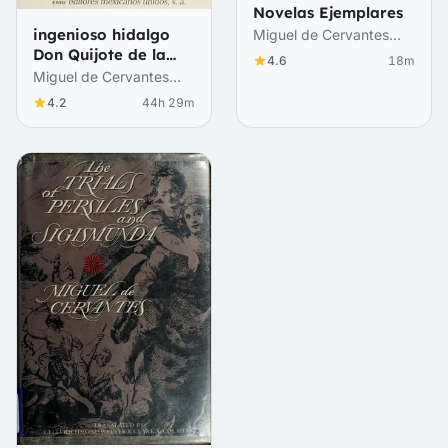
Novelas Ejemplares
ingenioso hidalgo
Miguel de Cervantes
Don Quijote de la
Saavedra
4.6
18m
Mancha
Miguel de Cervantes
Saavedra
4.2
44h 29m