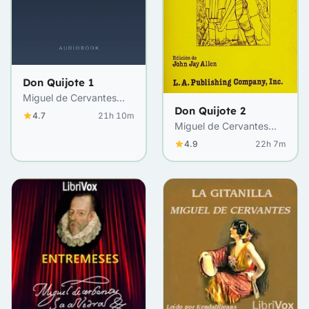
Don Quijote 1
Miguel de Cervantes
Don Quijote 2
Saavedra
4.7
21h 10m
Miguel de Cervantes
Saavedra
4.9
22h 7m