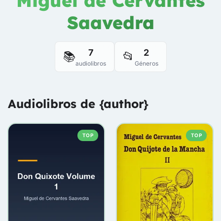
Miguel de Cervantes
Saavedra
7
2
📚
📂
audiolibros
Géneros
Audiolibros de {author}
TOP
TOP