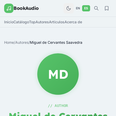
BookAudio
EN
ES
Inicio
Catálogo
Top
Autores
Artículos
Acerca de
Home
/
Autores
/
Miguel de Cervantes Saavedra
MD
// AUTHOR