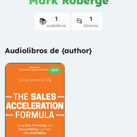
Mark Roberge
1
1
📚
📂
audiolibros
Géneros
Audiolibros de {author}
TOP