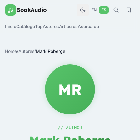
BookAudio
EN
ES
Inicio
Catálogo
Top
Autores
Artículos
Acerca de
Home
/
Autores
/
Mark Roberge
MR
// AUTHOR