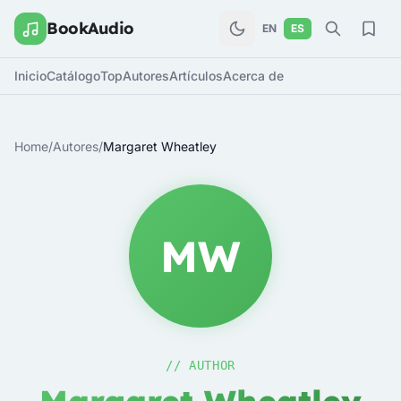
BookAudio
EN
ES
Inicio
Catálogo
Top
Autores
Artículos
Acerca de
Home
/
Autores
/
Margaret Wheatley
MW
// AUTHOR