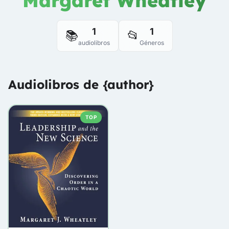
Margaret Wheatley
1
1
📚
📂
audiolibros
Géneros
Audiolibros de {author}
TOP