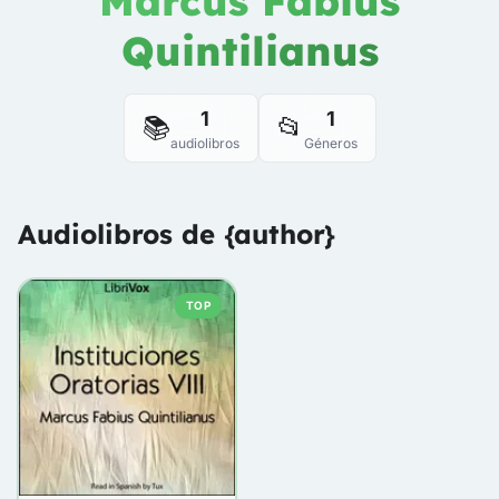
Marcus Fabius
Quintilianus
1
1
📚
📂
audiolibros
Géneros
Audiolibros de {author}
TOP