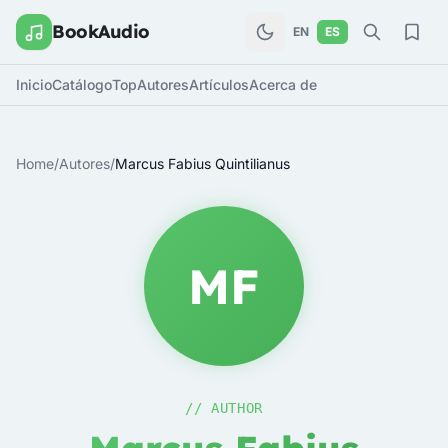
BookAudio
EN
ES
Inicio
Catálogo
Top
Autores
Artículos
Acerca de
Home
/
Autores
/
Marcus Fabius Quintilianus
MF
// AUTHOR