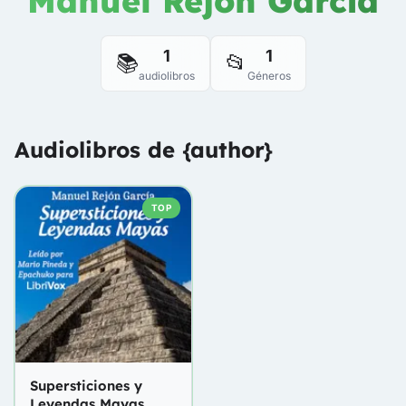
Manuel Rejón García
1
1
📚
📂
audiolibros
Géneros
Audiolibros de {author}
TOP
Supersticiones y
Leyendas Mayas