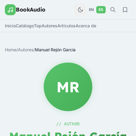
BookAudio
EN
ES
Inicio
Catálogo
Top
Autores
Artículos
Acerca de
Home
/
Autores
/
Manuel Rejón García
MR
// AUTHOR