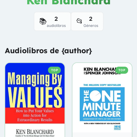
Ken Blanchard
2
2
📚
📂
audiolibros
Géneros
Audiolibros de {author}
TOP
TOP