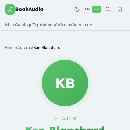
BookAudio
EN
ES
Inicio
Catálogo
Top
Autores
Artículos
Acerca de
Home
/
Autores
/
Ken Blanchard
KB
// AUTHOR