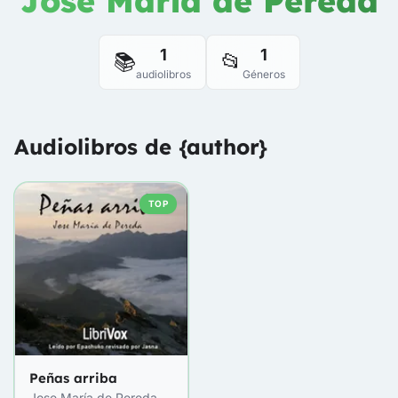
Jose María de Pereda
1
1
📚
📂
audiolibros
Géneros
Audiolibros de {author}
TOP
Peñas arriba
Jose María de Pereda