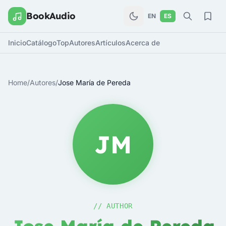
BookAudio
EN
ES
Inicio
Catálogo
Top
Autores
Artículos
Acerca de
Home
/
Autores
/
Jose María de Pereda
JM
// AUTHOR