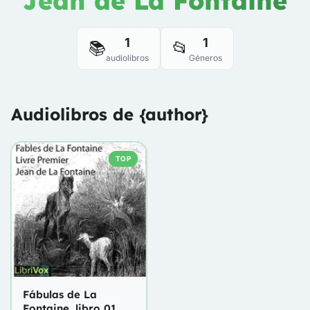
Jean de La Fontaine
1
1
📚
📂
audiolibros
Géneros
Audiolibros de {author}
TOP
Fábulas de La
Fontaine, libro 01