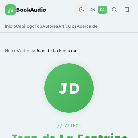
BookAudio
EN
ES
Inicio
Catálogo
Top
Autores
Artículos
Acerca de
Home
/
Autores
/
Jean de La Fontaine
JD
// AUTHOR