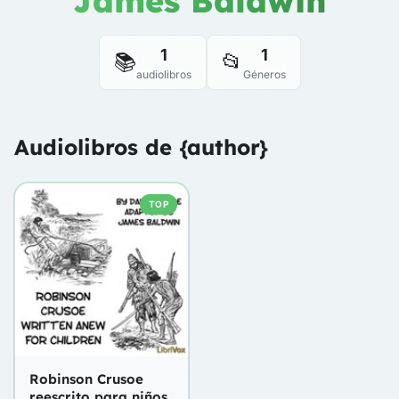
James Baldwin
1
1
📚
📂
audiolibros
Géneros
Audiolibros de {author}
TOP
Robinson Crusoe
reescrito para niños