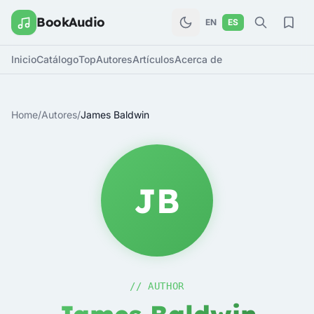
BookAudio
EN
ES
Inicio
Catálogo
Top
Autores
Artículos
Acerca de
Home
/
Autores
/
James Baldwin
JB
// AUTHOR